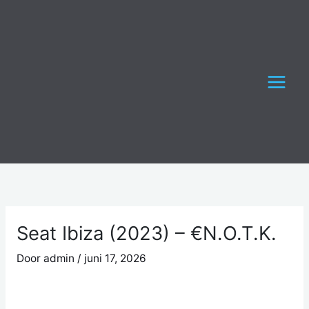
Ga
naar
de
inhoud
Seat Ibiza (2023) – €N.O.T.K.
Door
admin
/
juni 17, 2026