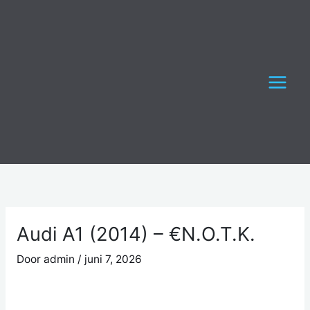
Ga
naar
de
inhoud
Audi A1 (2014) – €N.O.T.K.
Door
admin
/
juni 7, 2026