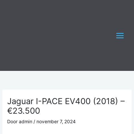
Ga
naar
de
inhoud
Jaguar I-PACE EV400 (2018) –
€23.500
Door
admin
/
november 7, 2024