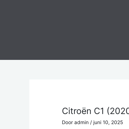
Ga
naar
de
inhoud
Citroën C1 (202
Door
admin
/
juni 10, 2025