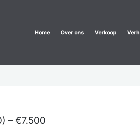
Home
Over ons
Verkoop
Verh
0) – €7.500