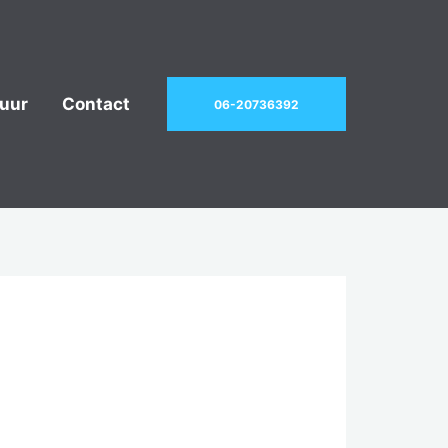
uur
Contact
06-20736392