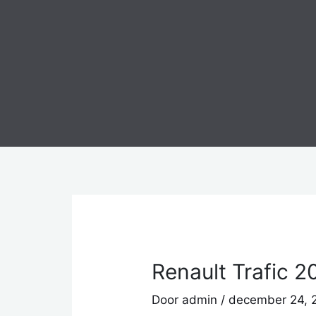
Ga
naar
de
inhoud
Renault Trafic 2
Door
admin
/
december 24, 