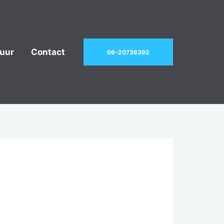
uur
Contact
06-20736392