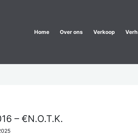
Home
Over ons
Verkoop
Verh
016 – €N.O.T.K.
2025