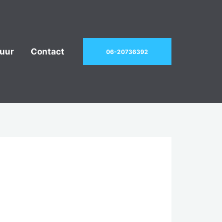
uur
Contact
06-20736392