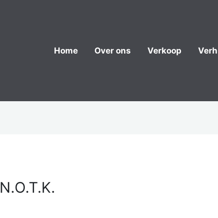
Home
Over ons
Verkoop
Verh
N.O.T.K.