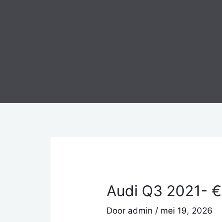
Ga
naar
de
inhoud
Audi Q3 2021- €
Door
admin
/
mei 19, 2026